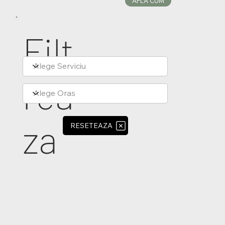
AFLA CUM
Filt
rea
za
RESETEAZA