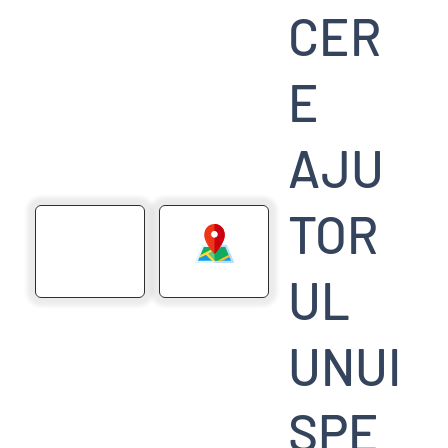
CER
E
AJU
TOR
LISTA MESTERI
VEZI PE HARTA
UL
UNUI
SPE