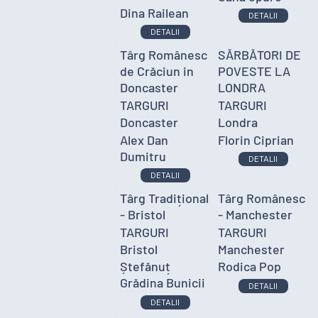
Dina Railean
DETALII
DETALII
Târg Românesc
SĂRBĂTORI DE
de Crăciun in
POVESTE LA
Doncaster
LONDRA
TARGURI
TARGURI
Doncaster
Londra
Alex Dan
Florin Ciprian
Dumitru
DETALII
DETALII
Târg Tradițional
Târg Românesc
- Bristol
- Manchester
TARGURI
TARGURI
Bristol
Manchester
Ștefănuț
Rodica Pop
Grădina Bunicii
DETALII
DETALII