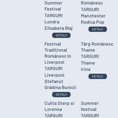
Summer
Românesc
Festival
TARGURI
TARGURI
Manchester
Londra
Rodica Pop
Elisabeta Blaj
DETALII
DETALII
Festival
Târg Românesc
Tradițional
Thame
Românesc în
TARGURI
Liverpool
Thame
TARGURI
Irina
Liverpool
DETALII
Ștefanuț
Grădina Bunicii
DETALII
Culita Sterp si
Summer
Lorenna
festival
TARGURI
TARGURI