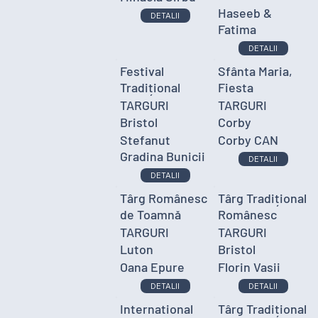
Haseeb &
DETALII
Fatima
DETALII
Festival
Sfânta Maria,
Tradițional
Fiesta
TARGURI
TARGURI
Bristol
Corby
Stefanut
Corby CAN
Gradina Bunicii
DETALII
DETALII
Târg Românesc
Târg Tradițional
de Toamnă
Românesc
TARGURI
TARGURI
Luton
Bristol
Oana Epure
Florin Vasii
DETALII
DETALII
International
Târg Tradițional