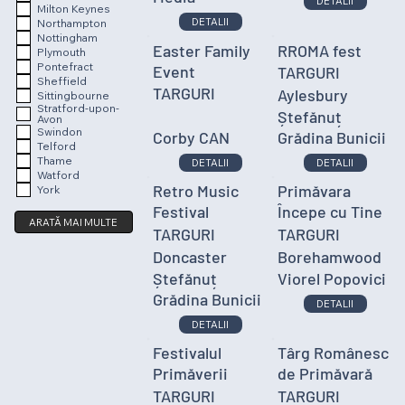
DETALII
Milton Keynes
DETALII
Northampton
Nottingham
Easter Family
RROMA fest
Plymouth
Pontefract
Event
TARGURI
Sheffield
TARGURI
Aylesbury
Sittingbourne
Stratford-upon-
Ștefănuț
Avon
Swindon
Corby CAN
Grădina Bunicii
Telford
Thame
DETALII
DETALII
Watford
Retro Music
Primăvara
York
Festival
Începe cu Tine
ARATĂ MAI MULTE
TARGURI
TARGURI
Doncaster
Borehamwood
Ștefănuț
Viorel Popovici
Grădina Bunicii
DETALII
DETALII
Festivalul
Târg Românesc
Primăverii
de Primăvară
TARGURI
TARGURI