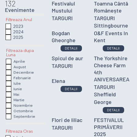
132
Festivalul
Toamna Cântă
Evenimente
Mustului
Românește
TARGURI
TARGURI
Filtreaza Anul
Sittingbourne
2023
2024
Bogdan
O&F Events In
2025
Gheorghe
Kent
DETALII
DETALII
Filtreaza dupa
Luna
Spicul de aur
The Yorkshire
Aprilie
Cheese Farm
TARGURI
August
4th
Decembrie
Februarie
ANIVERSAREA
Elena
Iulie
TARGURI
Iunie
DETALII
Sheffield
Mai
Martie
George
Noiembrie
DETALII
Octombrie
Septembrie
Flori de liliac
FESTIVALUL
PRIMĂVERII
TARGURI
Filtreaza Oras
2025