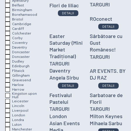
Aylesbury
TARGURI
Flori de liliac
Belfast
Birmingham
DETALII
Borehamwood
ROconect
Bristol
Cambridge
DETALII
Cardiff
Colchester
Easter
Sărbătoare cu
Corby
Saturday (Mini
Gust
Coventry
Daventry
Market
Românesc!
Doncaster
Tradițional)
TARGURI
Doncaster
Dudley
TARGURI
Edinburgh
Daventry
AR EVENTS. BY
Flitwick
Gillingham
Angela Sirbu
DJ RAZ
Gravesend
Harlow
DETALII
DETALII
Harrow
Kingston upon
Festivalul
Sarbatoare de
Hull
Pastelui
Florii
Leicester
Lincoln
TARGURI
TARGURI
Liverpool
London
Milton Keynes
London
Londra
Asian Events
Mihaela Sarbu
Luton
Media
Manchester