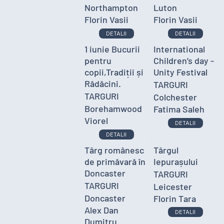
Northampton
Luton
Florin Vasii
Florin Vasii
DETALII
DETALII
1 iunie Bucurii
International
pentru
Children’s day -
copii,Tradiții și
Unity Festival
Rădăcini.
TARGURI
TARGURI
Colchester
Borehamwood
Fatima Saleh
Viorel
DETALII
DETALII
Târg românesc
Târgul
de primăvară în
Iepurașului
Doncaster
TARGURI
TARGURI
Leicester
Doncaster
Florin Tara
Alex Dan
DETALII
Dumitru