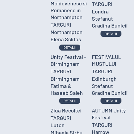
Moldovenesc și
TARGURI
Românesc în
Londra
Northampton
Stefanut
TARGURI
Gradina Bunicii
Northampton
DETALII
Elena Sclifos
DETALII
Unity Festival -
FESTIVALUL
Birmingham
MUSTULUI
TARGURI
TARGURI
Birmingham
Edinburgh
Fatima &
Stefanut
Haseeb Saleh
Gradina Bunicii
DETALII
DETALII
Ziua Recoltei
AUTUMN Unity
Festival
TARGURI
TARGURI
Luton
Harrow
Mihaela Sirbu