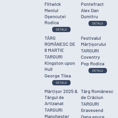
Flitwick
Pontefract
Meniul
Alex Dan
Oşencuței
Dumitru
Rodica
DETALII
DETALII
TÂRG
Festivalul
ROMÂNESC DE
Mărțișorului
8 MARTIE
TARGURI
TARGURI
Coventry
Kingston upon
Pop Rodica
Hull
DETALII
George Tilea
DETALII
Mărțișor 2025 &
Târg Românesc
Târgul de
de Crăciun
Artizanat
TARGURI
TARGURI
Gravesend
Manchester
Oana epure