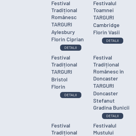
Festival
Festivalul
Tradițional
Toamnei
Românesc
TARGURI
TARGURI
Cambridge
Aylesbury
Florin Vasii
Florin Ciprian
DETALII
DETALII
Festival
Festival
Tradițional
Tradițional
Românesc în
TARGURI
Doncaster
Bristol
TARGURI
Florin
Doncaster
DETALII
Stefanut
Gradina Bunicii
DETALII
Festival
Festivalul
Tradițional
Mustului