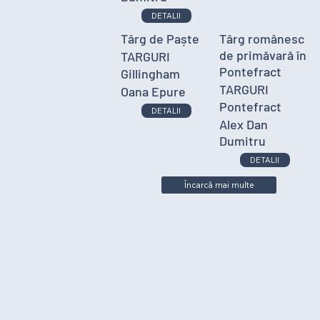
DETALII
Târg de Paște
Târg românesc
de primăvară în
TARGURI
Pontefract
Gillingham
TARGURI
Oana Epure
Pontefract
DETALII
Alex Dan
Dumitru
DETALII
Încarcă mai multe