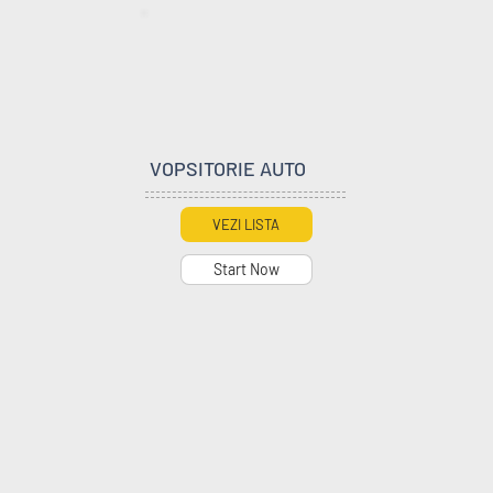
Instructor  Barbat
Compresoare

ventilatoare

Distributie

Suspensii

Vopsitorie si Tinichigerie

injectoare

Cutie de Viteze Automata

Frane

directie

VOPSITORIE AUTO
DPF

Vulcanizare

ambreaj

VEZI LISTA
polisari faruri

alarme auto

senzori de parcare

Start Now
Sistem de Navigatie