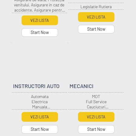
venitului, Asigurare in caz de 
Legislatie Rutiera
accidente, Asigurare pentru 
boli cronice, Protecție 
VEZI LISTA
ipotecara, Protecția afacerilor, 
VEZI LISTA
Asigurare pentru casa și 
Start Now
proprietar ( clădire și bunuri )
Start Now
INSTRUCTORI AUTO
MECANICI
Automata

MOT

Electrica

Full Service

Manuala

Cauciucuri

Categoria A

Aer Conditionat

Categoria B Categoria C 
Diagnoza Auto

VEZI LISTA
VEZI LISTA
Categoria D Categoria E 
Instalatii Electrice

Categoria F

senzori

Start Now
Start Now
Instructor Femeie 

Radiatoare
