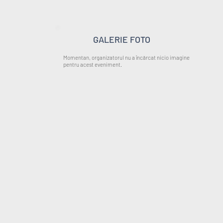
GALERIE FOTO
Momentan, organizatorul nu a încărcat nicio imagine
pentru acest eveniment.