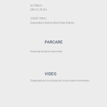
AUTOBUZ :
288,114,79,324
STATIE TREN :
Queensbury Station,Burnt Oak Station
PARCARE
Gratis pe strazile invecinate
VIDEO
Organizatorul nu a încărcat niciun video momentan.