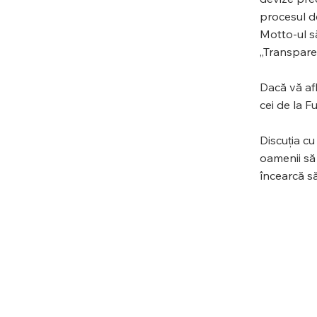
procesul de
Motto-ul să
,,Transpare
Dacă vă afl
cei de la F
Discuția c
oamenii să 
încearcă să