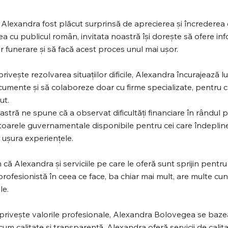
Alexandra fost plăcut surprinsă de aprecierea și încrederea cl
ea cu publicul român, invitata noastră își dorește să ofere i
or funerare și să facă acest proces unul mai ușor.
privește rezolvarea situațiilor dificile, Alexandra încurajează 
umente și să colaboreze doar cu firme specializate, pentru c
ut.
astră ne spune că a observat dificultăți financiare în rândul p
oarele guvernamentale disponibile pentru cei care îndeplinesc
 ușura experiențele.
ă Alexandra și serviciile pe care le oferă sunt sprijin pentru ce
ofesionistă în ceea ce face, ba chiar mai mult, are multe cunoș
ile.
privește valorile profesionale, Alexandra Bolovegea se bazeaz
um calitate și transparență. Alexandra oferă servicii de calitat