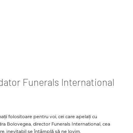
ator Funerals International
ții folositoare pentru voi, cei care apelați cu
ndra Bolovegea, director Funerals International, cea
re, inevitabil se întâmplă să ne lovim.