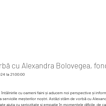
rbă cu Alexandra Bolovegea, fond
024 la 21:00:00
ntâlnirile cu oameni faini și aducem noi perspective și informa
a serviciile meșterilor noștri. Astăzi stăm de vorbă cu Alexa
te ajuta cu seriozitate și empatie în momentele dificile, de ca