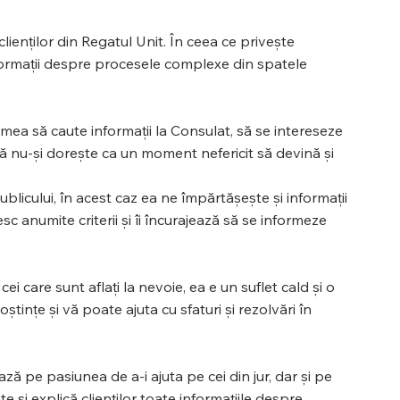
ienților din Regatul Unit. În ceea ce privește
nformații despre procesele complexe din spatele
lumea să caute informații la Consulat, să se intereseze
ă nu-și dorește ca un moment nefericit să devină și
ublicului, în acest caz ea ne împărtășește și informații
 anumite criterii și îi încurajează să se informeze
i care sunt aflați la nevoie, ea e un suflet cald și o
tințe și vă poate ajuta cu sfaturi și rezolvări în
ă pe pasiunea de a-i ajuta pe cei din jur, dar și pe
e și explică clienților toate informațiile despre