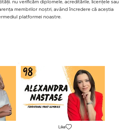
ății. nu verificăm diplomele, acreditările, licențele sau
sparența membrilor noștri, având încredere că aceștia
ermediul platformei noastre.
Like