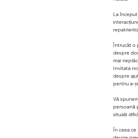
La început 
interacțiun
repatrieril
Întrucât o 
despre doc
mai neplăc
Invitata no
despre ajut
pentru a-și
Vă spunem c
persoană pr
situații dific
În ceea ce 
devize prec