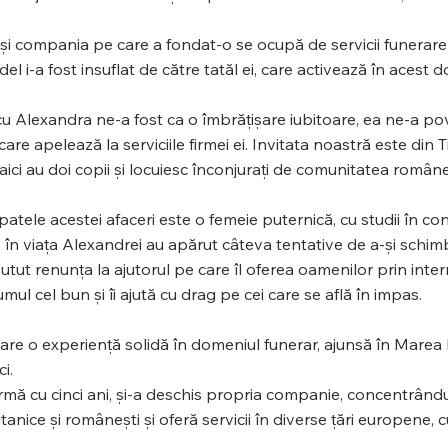
i compania pe care a fondat-o se ocupă de servicii funerare ș
del i-a fost insuflat de către tatăl ei, care activează în acest
cu Alexandra ne-a fost ca o îmbrățișare iubitoare, ea ne-a pov
 care apelează la serviciile firmei ei. Invitata noastră este din
, aici au doi copii și locuiesc înconjurați de comunitatea român
atele acestei afaceri este o femeie puternică, cu studii în cont
 în viața Alexandrei au apărut câteva tentative de a-și schim
utut renunța la ajutorul pe care îl oferea oamenilor prin int
mul cel bun și îi ajută cu drag pe cei care se află în impas.
re o experiență solidă în domeniul funerar, ajunsă în Marea B
i.
urmă cu cinci ani, și-a deschis propria companie, concentrând
itanice și românești și oferă servicii în diverse țări europene, 