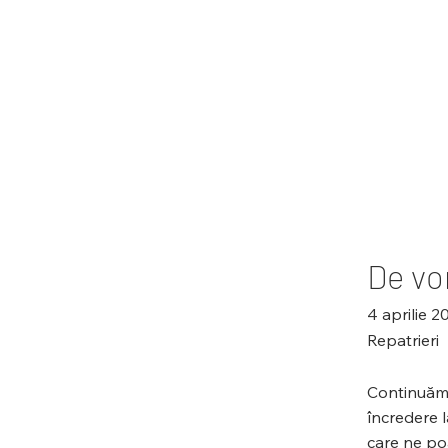
De vo
4 aprilie 2
Repatrieri
Continuăm î
încredere l
care ne poa