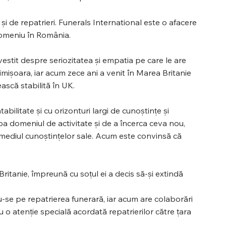
i de repatrieri. Funerals International este o afacere
 domeniu în România.
estit despre seriozitatea și empatia pe care le are
 Timișoara, iar acum zece ani a venit în Marea Britanie
ească stabilită în UK.
abilitate și cu orizonturi largi de cunoștințe și
ba domeniul de activitate și de a încerca ceva nou,
ermediul cunoștințelor sale. Acum este convinsă că
ritanie, împreună cu soțul ei a decis să-și extindă
u-se pe repatrierea funerară, iar acum are colaborări
cu o atenție specială acordată repatrierilor către țara