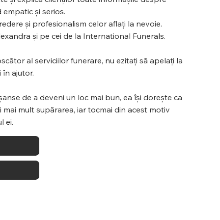
 empatic și serios.
redere și profesionalism celor aflați la nevoie.
Alexandra și pe cei de la International Funerals.
ător al serviciilor funerare, nu ezitați să apelați la
 în ajutor.
anse de a deveni un loc mai bun, ea își dorește ca
i mai mult supărarea, iar tocmai din acest motiv
 ei.