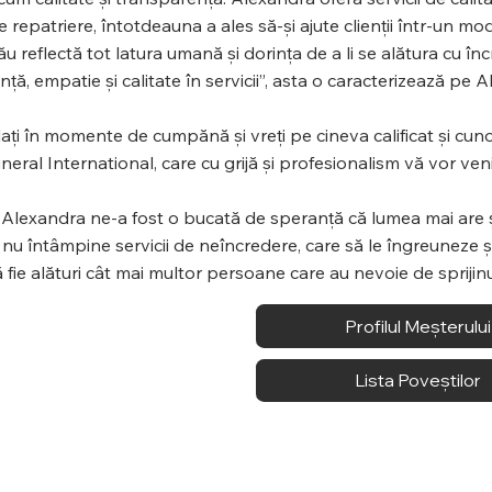
 repatriere, întotdeauna a ales să-și ajute clienții într-un mod
u reflectă tot latura umană și dorința de a li se alătura cu înc
nță, empatie și calitate în servicii”, asta o caracterizează pe 
ați în momente de cumpănă și vreți pe cineva calificat și cunosc
uneral International, care cu grijă și profesionalism vă vor veni
u Alexandra ne-a fost o bucată de speranță că lumea mai are ș
nu întâmpine servicii de neîncredere, care să le îngreuneze ș
 fie alături cât mai multor persoane care au nevoie de sprijinul
Profilul Meșterului
Lista Poveștilor