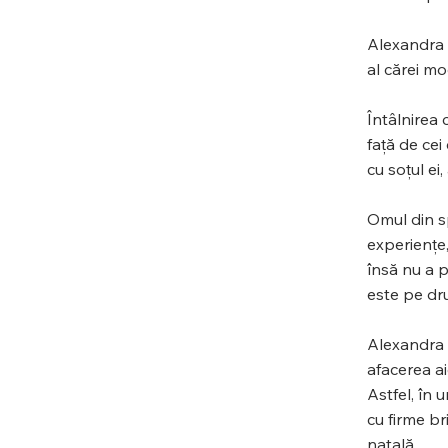
Alexandra ș
al cărei mo
Întâlnirea 
față de cei
cu soțul ei
Omul din sp
experiențe,
însă nu a p
este pe dru
Alexandra a
afacerea aic
Astfel, în 
cu firme br
natală.