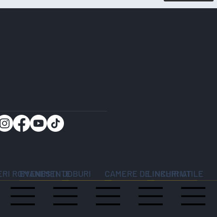
ERI ROMANESTI
EVENIMENTE
JOBURI
CAMERE DE INCHIRIAT
LINKURI UTILE