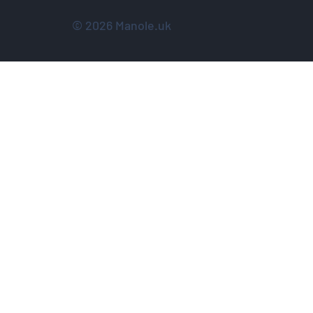
© 2026 Manole.uk