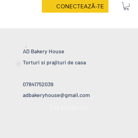
CONECTEAZĂ-TE
AD Bakery House
Torturi si prajituri de casa
07841752039
adbakeryhouse@gmail.com
Site indisponibil