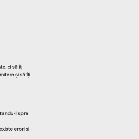
, ci să îți
itere și să îți
itandu-l spre
xiste erori si