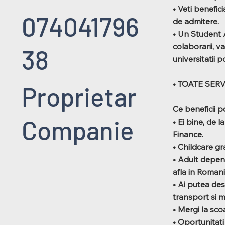
• Veti benefic
074041796
de admitere.
• Un Student 
colaborarii, va
38
universitatii p
• TOATE SERV
Proprietar
Ce beneficii p
Companie
• Ei bine, de 
Finance.
• Childcare gra
• Adult depend
afla in Romani
• Ai putea des
transport si m
• Mergi la sco
• Oportunitati