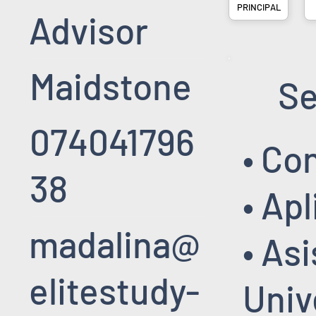
PRINCIPAL
Advisor
Maidstone
Se
074041796
• Co
38
• Ap
madalina@
• As
elitestudy-
Univ