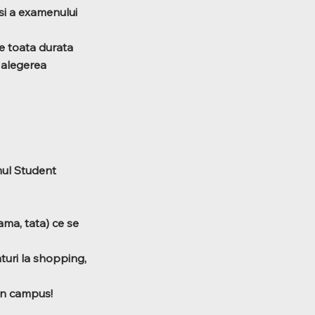
 si a examenului
e toata durata
n alegerea
amul Student
ama, tata) ce se
nturi la shopping,
 in campus!