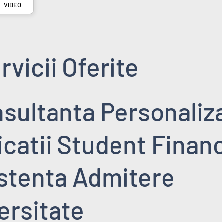
VIDEO
rvicii Oferite
nsultanta Personaliz
licatii Student Finan
istenta Admitere
ersitate