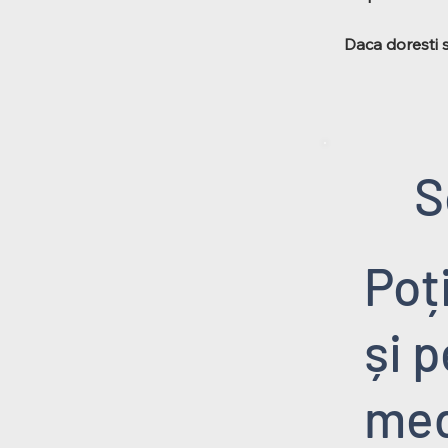
Daca doresti 
S
Poț
și 
med