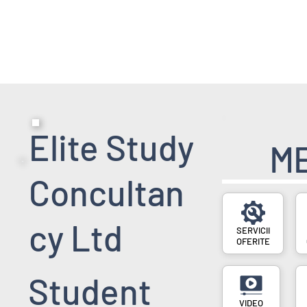
HOME PAGE
SERVICII
EVENIMENT
Elite Study
M
Concultan
cy Ltd
SERVICII
OFERITE
Student
VIDEO