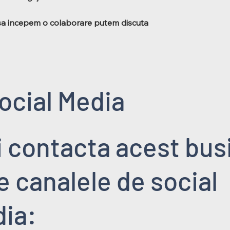
sa incepem o colaborare putem discuta
ocial Media
i contacta acest bus
pe canalele de social
ia: