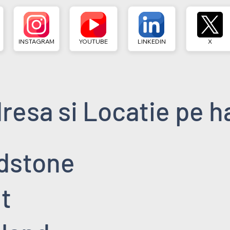
INSTAGRAM
YOUTUBE
LINKEDIN
X
resa si Locatie pe h
dstone
t