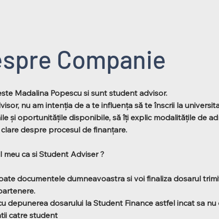
spre Companie
te Madalina Popescu si sunt student advisor.
sor, nu am intenția de a te influența să te înscrii la universitate
le și oportunitățile disponibile, să îți explic modalitățile de adm
i clare despre procesul de finanțare.
l meu ca si Student Adviser ?
toate documentele dumneavoastra si voi finaliza dosarul trim
 partenere.
 cu depunerea dosarului la Student Finance astfel incat sa nu e
atii catre student