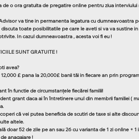
ia de o ora gratuita de pregatire online pentru ziua interviului
Advisor va tine in permanenta legatura cu dumneavoastra p
 discuta toate posibilitatile pe care le aveti si va va sustine i
otrivite. In cazul dumneavoastra , acesta voi fi eu !
ICIILE SUNT GRATUITE !
oti avea?
la 12,000 £ pana la 20,000£ banii tăi in fiecare an prin progr
nt în functie de circumstanțele fiecărei familii!
ent grant daca ai în întretinere unul din membrii familiei ( m
a.
coperi că vei putea beneficia de scutiri de taxe si alte discou
ulte altele.
ală doar 52 de zile pe an sau 26 cu varianta de 1 zi online + 1
 de anagajare !