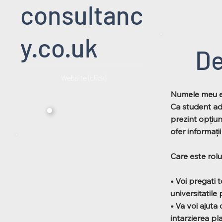
consultanc
y.co.uk
De
Website (click)
Numele meu es
Ca student advi
prezint opțiuni
ofer informați
Care este rolu
• Voi pregati 
universitatile
• Va voi ajuta
intarzierea pl