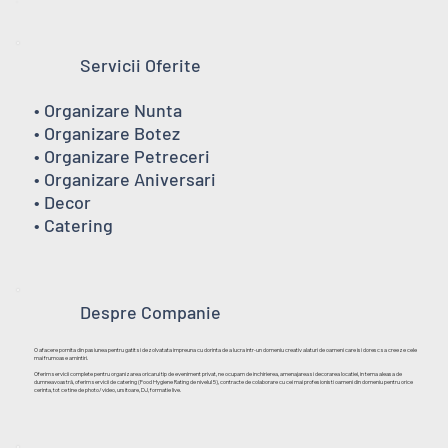
Servicii Oferite
• Organizare Nunta
• Organizare Botez
• Organizare Petreceri
• Organizare Aniversari
• Decor
• Catering
Despre Companie
O afacere pornita din pasiunea pentru gatit si dezolvatata impreuna cu dorinta de a lucra intr-un domeniu creativ alaturi de oameni care isi doresc sa creeze cele
mai frumoase amintiri.
Oferim servicii complete pentru organizarea oricarui tip de eveniment privat, ne ocupam de inchirierea, amenajarea si decorarea locatiei, in tema aleasa de
dumneavoastră, oferim servicii de catering (Food Hygiene Rating de nivelul 5), contracte de colaborare cu cei mai profesionisti oameni din domeniu pentru orice
cerinta, tot ce tine de photo/video, ursitoare, DJ, formatie live.