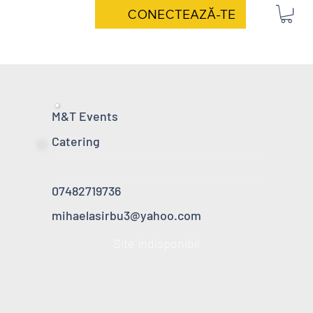
CONECTEAZĂ-TE
M&T Events
Catering
07482719736
mihaelasirbu3@yahoo.com
Site indisponibil