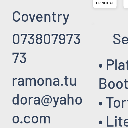
PRINCIPAL
Coventry
073807973
Se
73
• Pl
ramona.tu
Boo
dora@yaho
• To
o.com
• Li