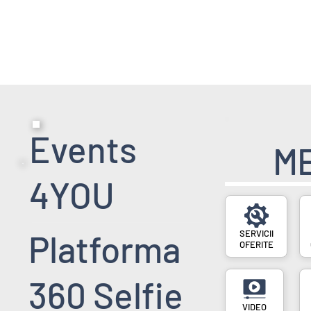
HOME PAGE
SERVICII
EVENIMENT
Events
M
4YOU
SERVICII
Platforma
OFERITE
360 Selfie
VIDEO