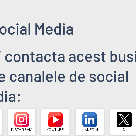
ocial Media
i contacta acest bus
pe canalele de social
ia:
INSTAGRAM
YOUTUBE
LINKEDIN
X