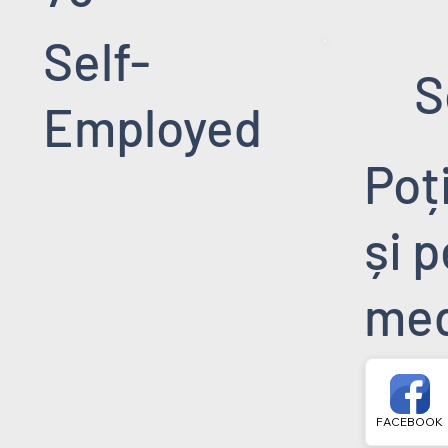
Self-
S
Employed
Poț
și 
med
FACEBOOK