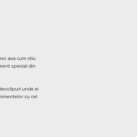
resc asa cum stiu
iment special din
deoclipuri unde ei
nimentelor cu cel