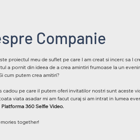
spre Companie
e proiectul meu de suflet pe care l am creat si incerc sa l c
tul a pornit din ideea de a crea amintiri frumoase la un even
Si cum putem crea amitiri?
 cadou pe care il putem oferi invitatilor nostri sunt aceste vi
toata viata asadar mi am facut curaj si am intrat in lumea eve
d
Platforma 360 Selfie Video.
mories together!