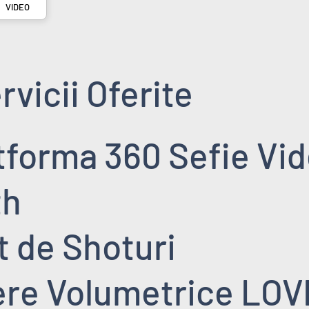
VIDEO
rvicii Oferite
atforma 360 Sefie Vi
th
rt de Shoturi
tere Volumetrice LOV