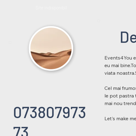
Site indisponibil
De
Events4You est
eu mai bine.To
viata noastra.
Cel mai frumos
le pot pastra 
mai nou tren
073807973
Let's make me
73