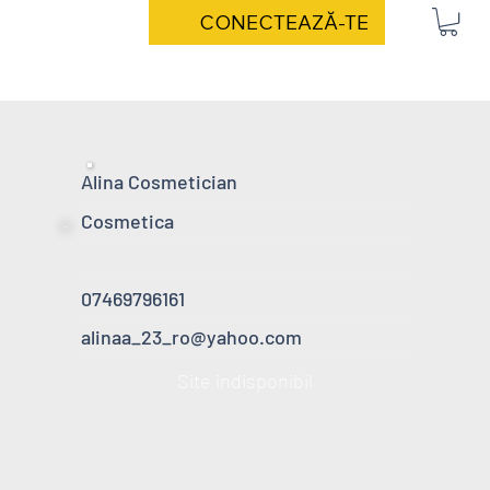
CONECTEAZĂ-TE
Alina Cosmetician
Cosmetica
07469796161
alinaa_23_ro@yahoo.com
Site indisponibil