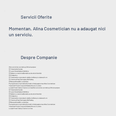
Servicii Oferite
Momentan, Alina Cosmetician nu a adaugat nici
un serviciu.
Despre Companie
Ofer servicii de cosmetica și înfrumusețare:
💥 Tratamente faciale
💥 Laser Diode Epilare Definitiva
💥 Epilare cu ceara tradițională sau de unica folosință
💥Criolipoliza
💥 Tratamente corporale pt celulita, tonifiere și scăderea în cm
💥 Chemical Peel, Dermapen, BioPeeling
💥Masaj anticelulitic cu bambus
Pt programari și mai multe informații vizitați pagina mea Alina Cosmetician
Tratament Facial-Corporal Si Epilare Essex si Londra
Locație Forest Gate și Clacton-on-SeaOfer servicii de cosmetica și înfrumusețare:
💥 Tratamente faciale
💥 Laser Diode Epilare Definitiva
💥 Epilare cu ceara tradițională sau de unica folosință
💥Criolipoliza
💥 Tratamente corporale pt celulita, tonifiere și scăderea în cm
💥 Chemical Peel, Dermapen, BioPeeling
💥Masaj anticelulitic cu bambus
Pt programari și mai multe informații vizitați pagina mea Alina Cosmetician
Tratament Facial-Corporal Si Epilare Essex si Londra
Locație Forest Gate și Clacton-on-Sea