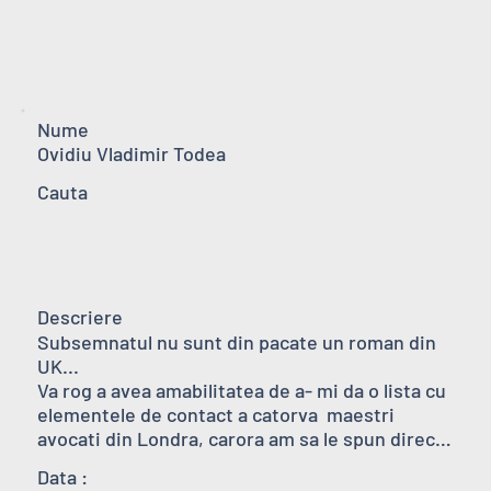
Nume
Ovidiu Vladimir Todea
Cauta
Descriere
Subsemnatul nu sunt din pacate un roman din 
UK...

Va rog a avea amabilitatea de a- mi da o lista cu 
elementele de contact a catorva  maestri 
avocati din Londra, carora am sa le spun direct 
problema mea...

Data :
Va multumesc anticipat ptr amabilitate...   
