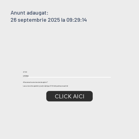
Anunt adaugat:
26 septembrie 2025 la 09:29:14
£100
OFERIM
Afacerea ta are nevoie de ajutor?
Lasa-ne să te ajutăm și poți câștiga £100 din partea noastră!
CLICK AICI