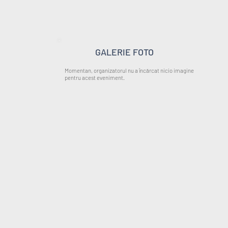
GALERIE FOTO
Momentan, organizatorul nu a încărcat nicio imagine
pentru acest eveniment.