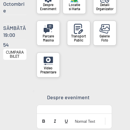
Octombri
si Harta
Organizator
Eveniment
e
SÂMBĂTĂ
19:00
Masina
Public
Foto
54
CUMPARA
BILET
Prezentare
Despre eveniment
Normal Text