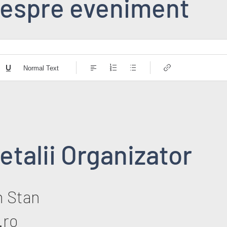
espre eveniment
Normal Text
etalii Organizator
n Stan
.ro