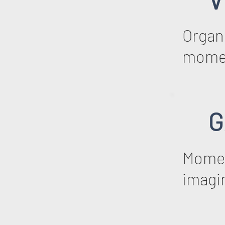
Organi
mome
G
Momen
imagi