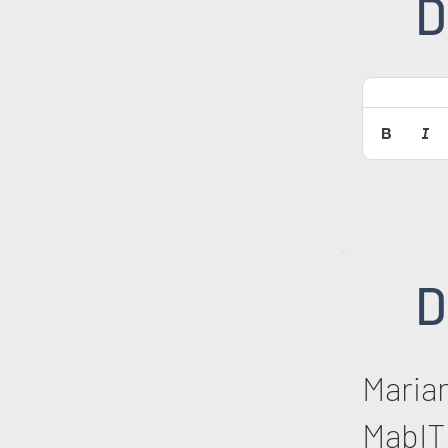
D
D
Maria
MabIT