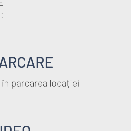
E
:
ARCARE
 în parcarea locației
IDEO