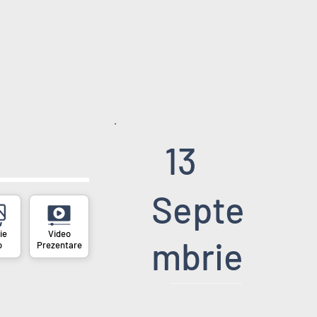
13
Septe
mbrie
o
Prezentare