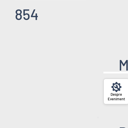
854
M
Eveniment