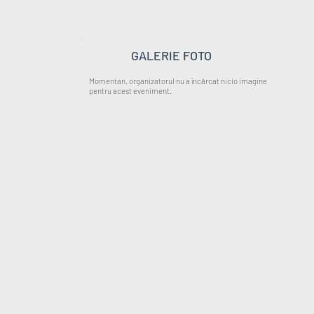
GALERIE FOTO
Momentan, organizatorul nu a încărcat nicio imagine
pentru acest eveniment.