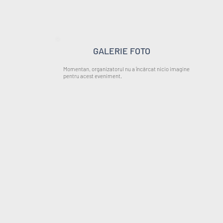
GALERIE FOTO
Momentan, organizatorul nu a încărcat nicio imagine
pentru acest eveniment.