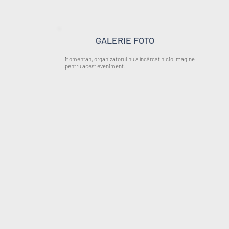
GALERIE FOTO
Momentan, organizatorul nu a încărcat nicio imagine
pentru acest eveniment.