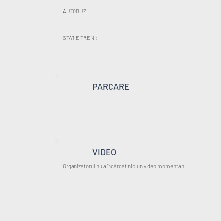
AUTOBUZ :
STATIE TREN :
PARCARE
VIDEO
Organizatorul nu a încărcat niciun video momentan.