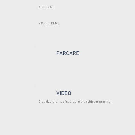
AUTOBUZ :
STATIE TREN :
PARCARE
VIDEO
Organizatorul nu a încărcat niciun video momentan.