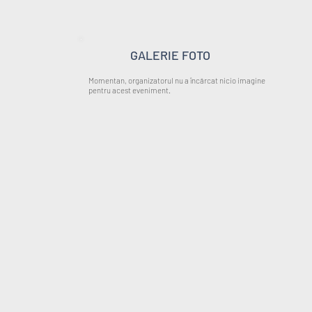
GALERIE FOTO
Momentan, organizatorul nu a încărcat nicio imagine
pentru acest eveniment.