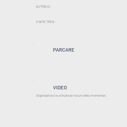
AUTOBUZ :
STATIE TREN :
PARCARE
VIDEO
Organizatorul nu a încărcat niciun video momentan.