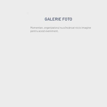
GALERIE FOTO
Momentan, organizatorul nu a încărcat nicio imagine
pentru acest eveniment.