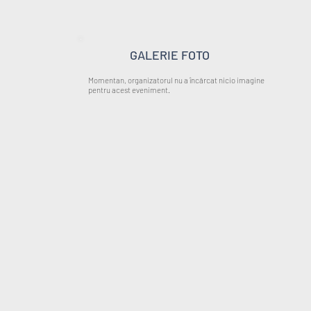
GALERIE FOTO
Momentan, organizatorul nu a încărcat nicio imagine
pentru acest eveniment.