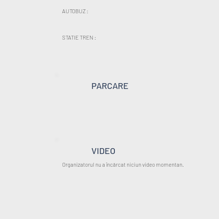
AUTOBUZ :
STATIE TREN :
PARCARE
VIDEO
Organizatorul nu a încărcat niciun video momentan.