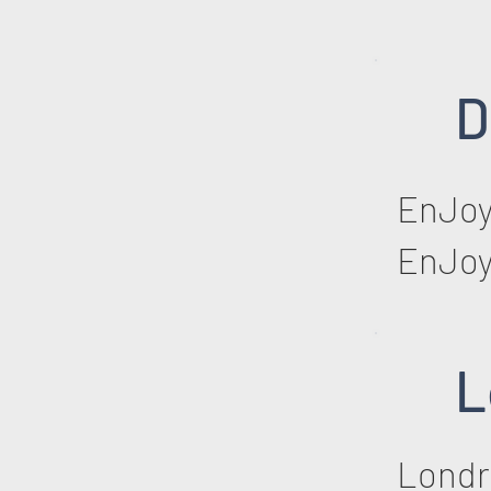
D
EnJoy
EnJoy
L
Londr