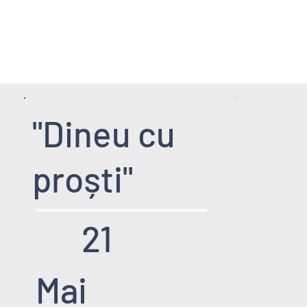
HOME PAGE
SERVICII
EVENIMENT
"Dineu cu
proști"
21
Mai