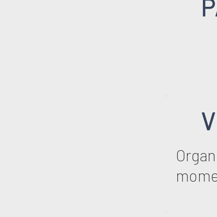
P
V
Organi
mome