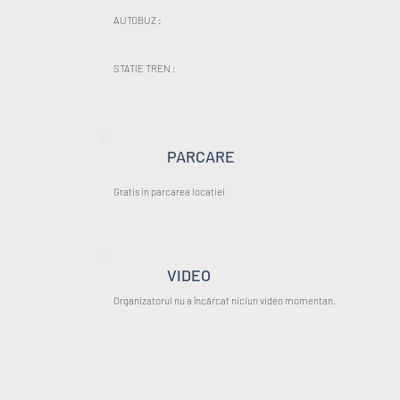
AUTOBUZ :
STATIE TREN :
PARCARE
Gratis in parcarea locatiei
VIDEO
Organizatorul nu a încărcat niciun video momentan.