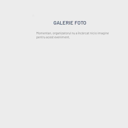
GALERIE FOTO
Momentan, organizatorul nu a încărcat nicio imagine
pentru acest eveniment.