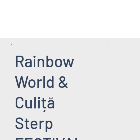
HOME PAGE
SERVICII
EVENIMENT
Rainbow
World &
Culiță
Sterp