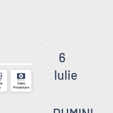
6
Iulie
o
Prezentare
DUMINI