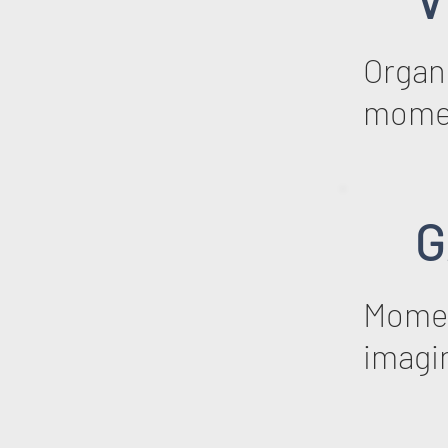
Organi
mome
G
Momen
imagi