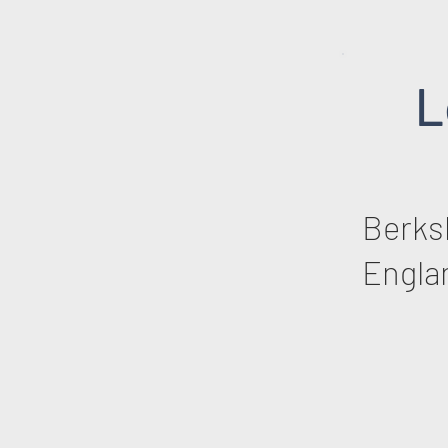
L
Berks
Engla