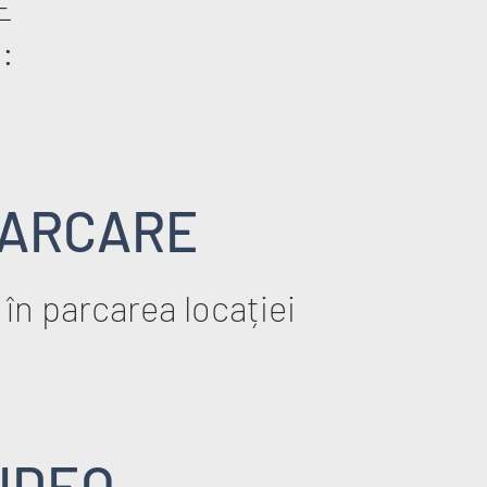
E
:
ARCARE
 în parcarea locației
IDEO