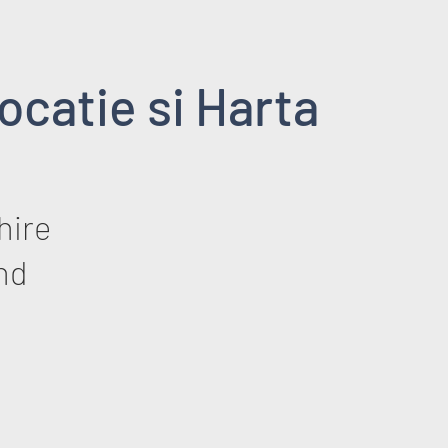
ocatie si Harta
hire
nd