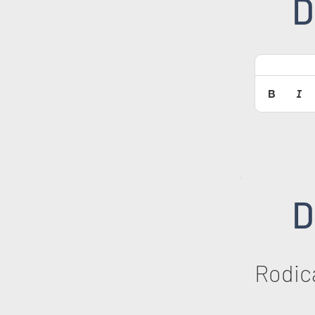
D
D
Rodic