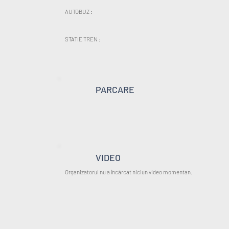
AUTOBUZ :
STATIE TREN :
PARCARE
VIDEO
Organizatorul nu a încărcat niciun video momentan.