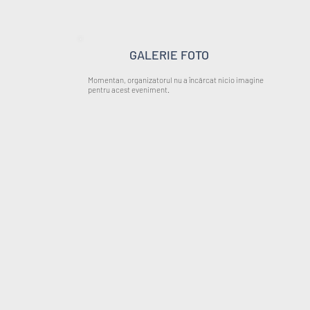
GALERIE FOTO
Momentan, organizatorul nu a încărcat nicio imagine
pentru acest eveniment.