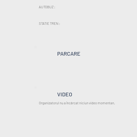
AUTOBUZ :
STATIE TREN :
PARCARE
VIDEO
Organizatorul nu a încărcat niciun video momentan.