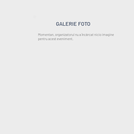
GALERIE FOTO
Momentan, organizatorul nu a încărcat nicio imagine
pentru acest eveniment.