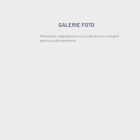
GALERIE FOTO
Momentan, organizatorul nu a încărcat nicio imagine
pentru acest eveniment.