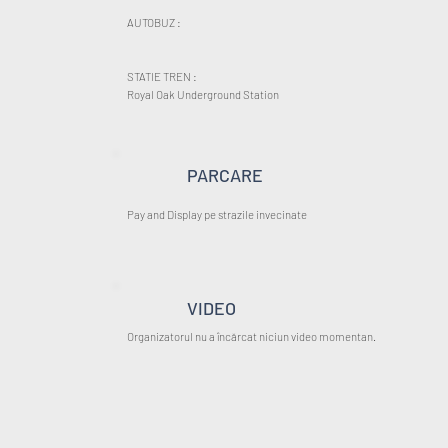
AUTOBUZ :
STATIE TREN :
Royal Oak Underground Station
PARCARE
Pay and Display pe strazile invecinate
VIDEO
Organizatorul nu a încărcat niciun video momentan.