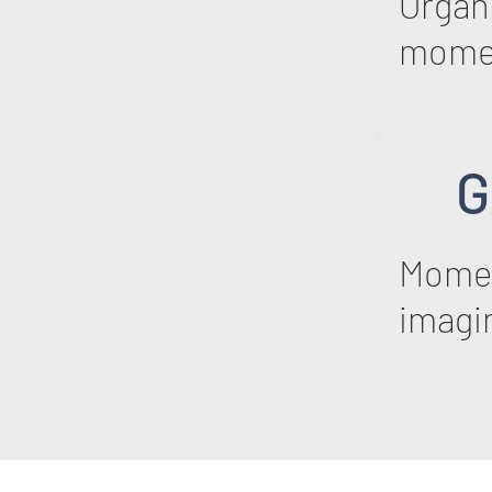
Organi
mome
G
Momen
imagi