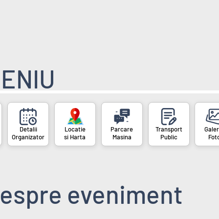
ENIU
Organizator
si Harta
Masina
Public
Fot
espre eveniment