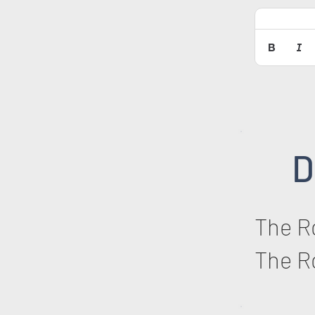
D
The R
The R