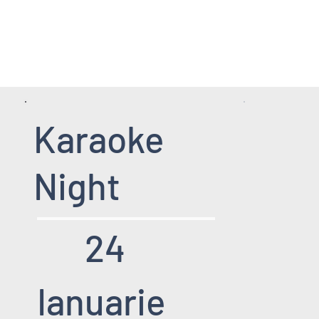
HOME PAGE
SERVICII
EVENIMENT
Karaoke
Night
24
Ianuarie