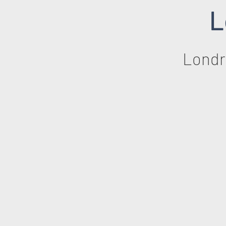
L
Londr