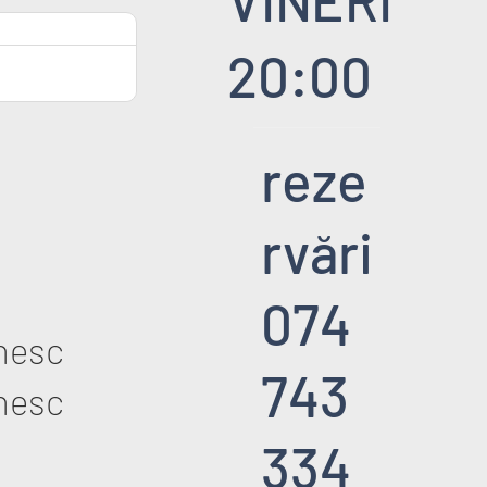
20:00
reze
rvări
074
nesc
743
nesc
334