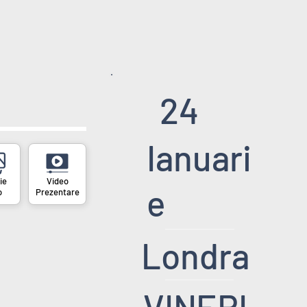
24
Ianuari
e
o
Prezentare
Londra
VINERI