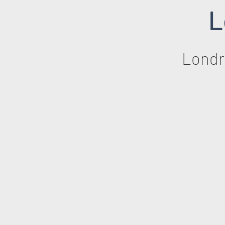
L
Londr