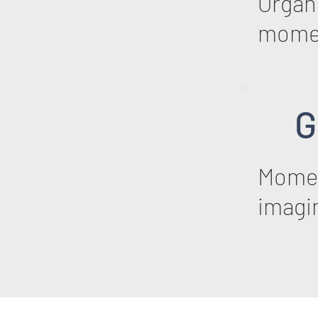
Organi
mome
G
Momen
imagi