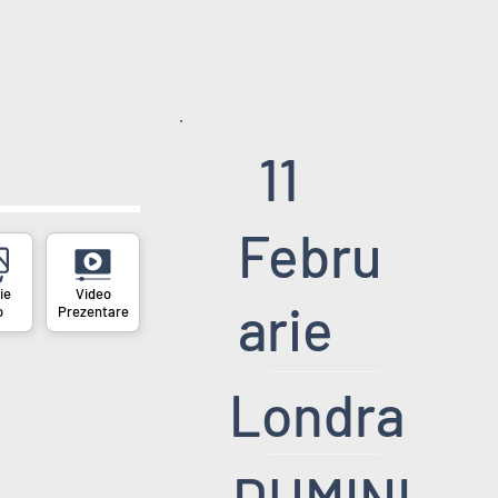
11
Febru
arie
o
Prezentare
Londra
DUMINI