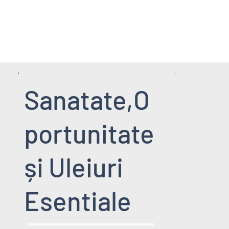
HOME PAGE
SERVICII
EVENIMENT
Sanatate,O
portunitate
și Uleiuri
Esentiale