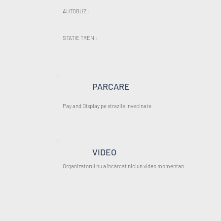
AUTOBUZ :
STATIE TREN :
PARCARE
Pay and Display pe strazile invecinate
VIDEO
Organizatorul nu a încărcat niciun video momentan.