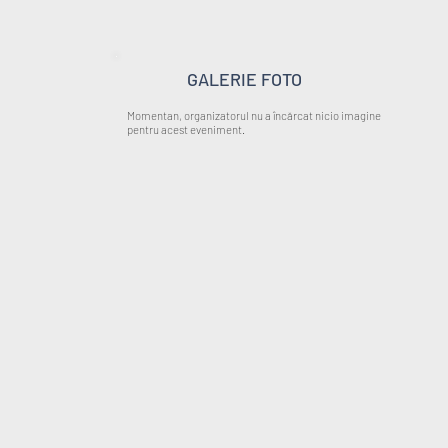
GALERIE FOTO
Momentan, organizatorul nu a încărcat nicio imagine
pentru acest eveniment.