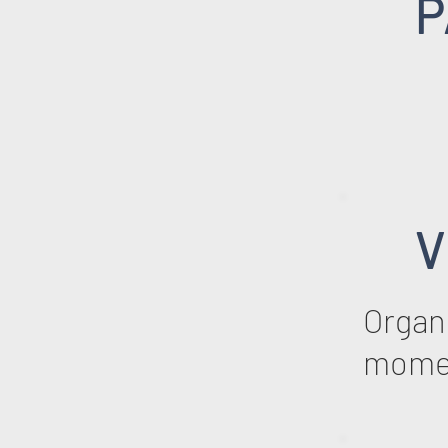
P
V
Organi
mome