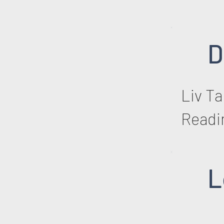
D
Liv T
Readin
L