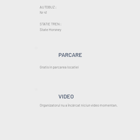
AUTOBUZ :
Nr 41
STATIE TREN :
State Horsney
PARCARE
Gratis in parcarea locatiei
VIDEO
Organizatorul nu a încărcat niciun video momentan.