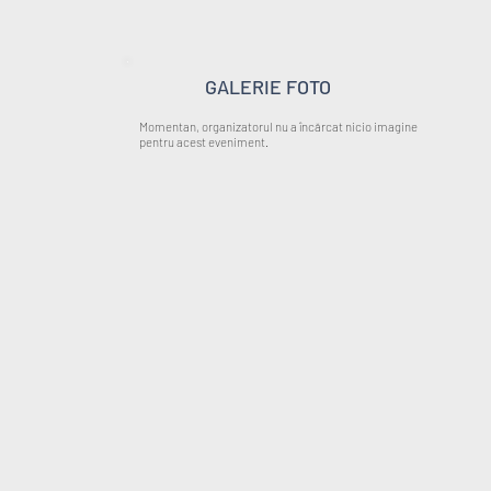
GALERIE FOTO
Momentan, organizatorul nu a încărcat nicio imagine
pentru acest eveniment.