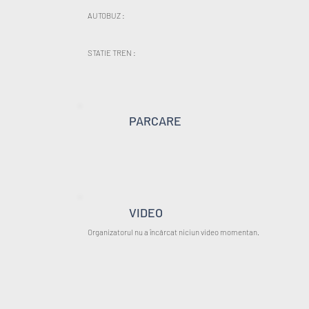
AUTOBUZ :
STATIE TREN :
PARCARE
VIDEO
Organizatorul nu a încărcat niciun video momentan.