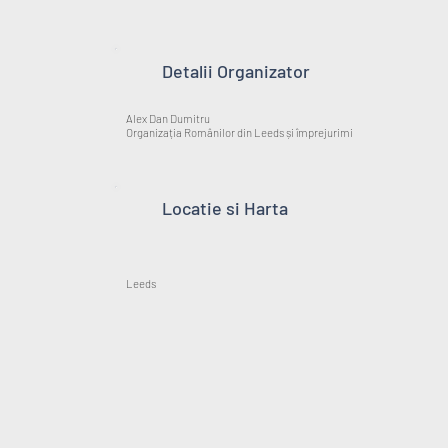
Detalii Organizator
Alex Dan Dumitru
Organizația Românilor din Leeds și împrejurimi
Locatie si Harta
Leeds