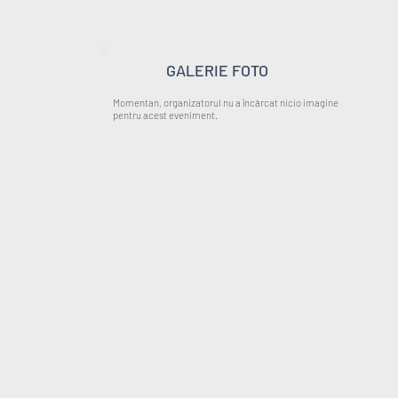
GALERIE FOTO
Momentan, organizatorul nu a încărcat nicio imagine
pentru acest eveniment.