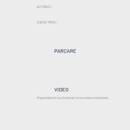
AUTOBUZ :
STATIE TREN :
PARCARE
VIDEO
Organizatorul nu a încărcat niciun video momentan.