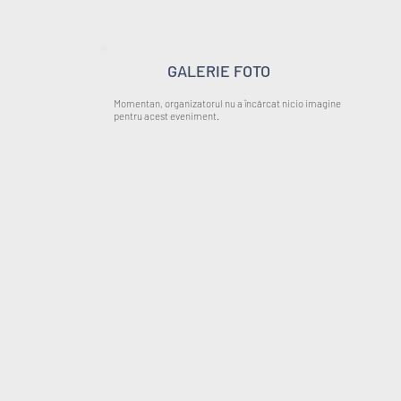
GALERIE FOTO
Momentan, organizatorul nu a încărcat nicio imagine
pentru acest eveniment.