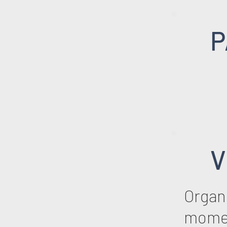
P
V
Organi
mome