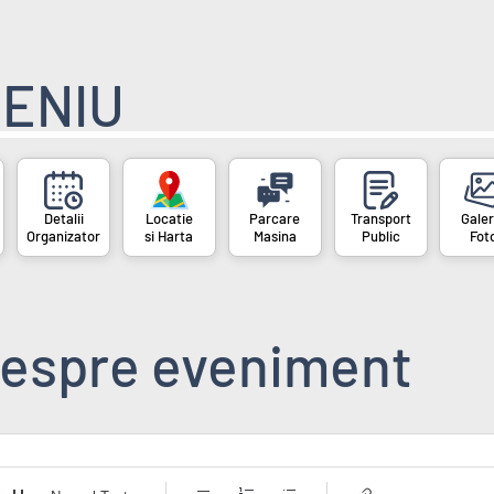
ENIU
Organizator
si Harta
Masina
Public
Fot
espre eveniment