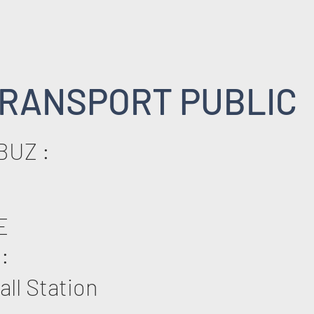
RANSPORT PUBLIC
BUZ :
E
:
ll Station