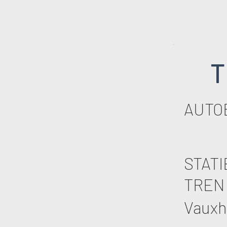
T
AUTO
STATI
TREN 
Vauxha