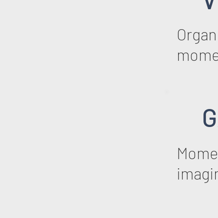
Organi
mome
G
Momen
imagi