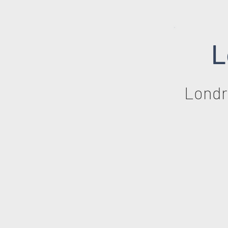
L
Londr