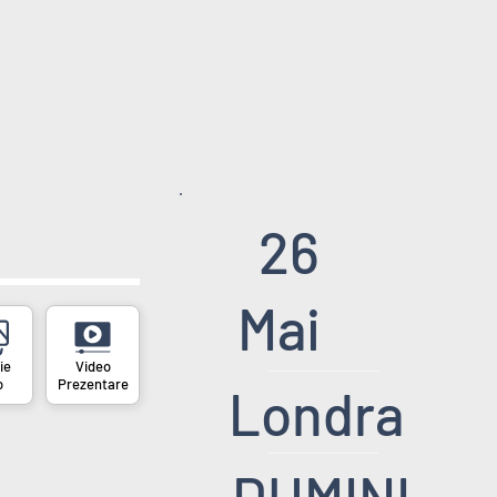
26
Mai
o
Prezentare
Londra
DUMINI