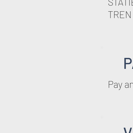
STATI
TREN 
P
Pay an
V