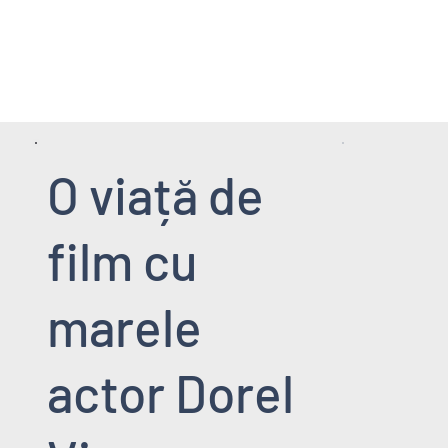
HOME PAGE
SERVICII
EVENIMENT
O viață de
film cu
marele
actor Dorel