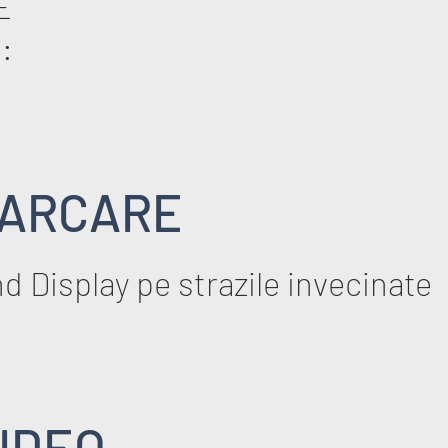
E
:
ARCARE
d Display pe strazile invecinate
IDEO