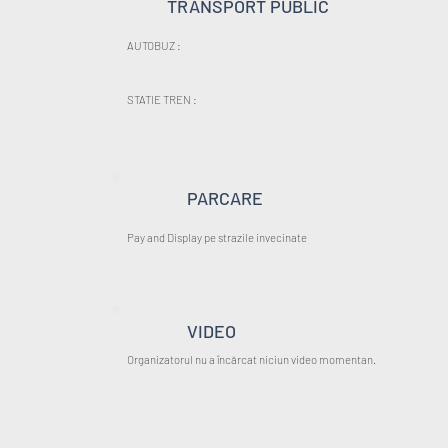
TRANSPORT PUBLIC
AUTOBUZ :
STATIE TREN :
PARCARE
Pay and Display pe strazile invecinate
VIDEO
Organizatorul nu a încărcat niciun video momentan.