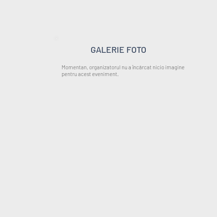
GALERIE FOTO
Momentan, organizatorul nu a încărcat nicio imagine
pentru acest eveniment.