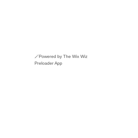
🪄Powered by The Wix Wiz
Preloader App
ERI ROMANESTI
EVENIMENTE
JOBURI
CAMERE DE INCHIRIAT
LINKURI UTILE
© 2026 Manole.uk