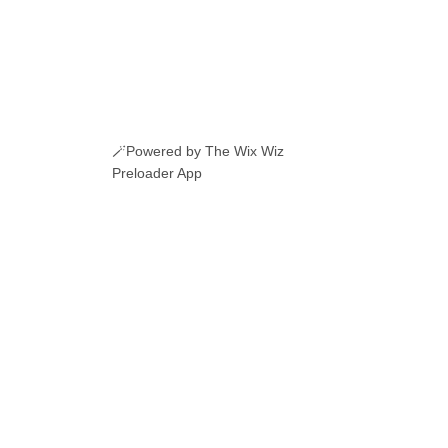
🪄Powered by The Wix Wiz
Preloader App
ERI ROMANESTI
EVENIMENTE
JOBURI
CAMERE DE INCHIRIAT
LINKURI UTILE
© 2026 Manole.uk