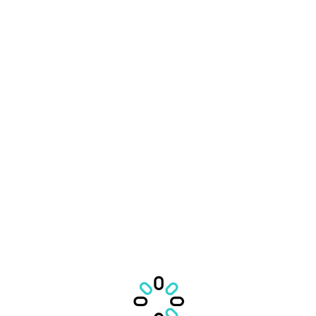
Detalii anunt
Descrierea camerei
Dau spre inchiriere o camera dubla in
zona Stratford.
Beneficii
Lista beneficiilor
-
Regulile casei
Animale de companie: