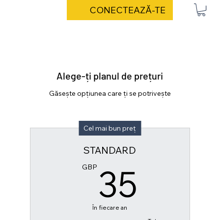
CONECTEAZĂ-TE
Alege-ți planul de prețuri
Găsește opțiunea care ți se potrivește
Cel mai bun preț
STANDARD
35G
35
GBP
În fiecare an