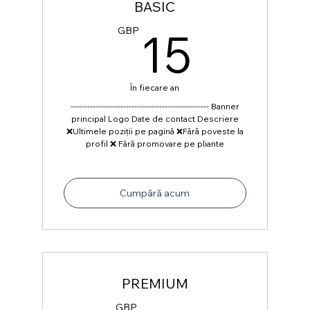
BASIC
15G
15
GBP
În fiecare an
-------------------------------------------------- Banner
principal Logo Date de contact Descriere
❌Ultimele poziții pe pagină ❌Fără poveste la
profil ❌ Fără promovare pe pliante
Cumpără acum
PREMIUM
GBP