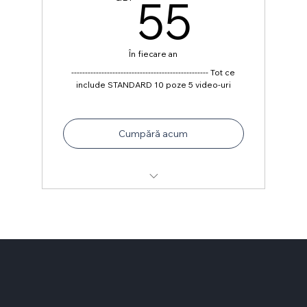
55G
55
În fiecare an
-------------------------------------------------- Tot ce
include STANDARD 10 poze 5 video-uri
Cumpără acum
✔Profil cu iconita Mester Premium
✔Profil prioritizat (primele poziții pe
pagină)
✔Asistență pentru completarea
profilului