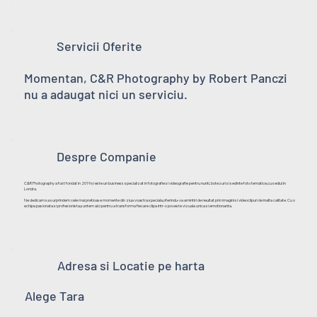
Servicii Oferite
Momentan, C&R Photography by Robert Panczi
nu a adaugat nici un serviciu.
Despre Companie
C&R Photography a fost fondat in 2019 si este un business specializat in fotografie si videografie pentru nunti, botezuri si sedinte foto tematice,cu sediul in
Londra.
Ne dedicam sa surprindem cele mai pretioase momente din ziua voastra speciala,oferindu-va amintiri de neuitat prin imagini si videoclipuri de inalta calitate. Cu o
echipa pasionata si profesionista,suntem aici pentru a transforma fiecare clipa intr-o poveste vizuala unica si emotionanta.
Adresa si Locatie pe harta
Alege Tara