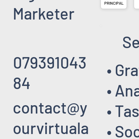
PRINCIPAL
Marketer
Se
079391043
• Gr
84
• An
contact@y
• Tas
ourvirtuala
• So