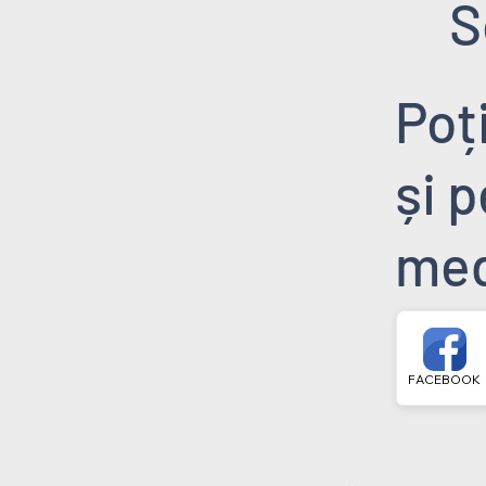
S
Poț
și 
med
FACEBOOK