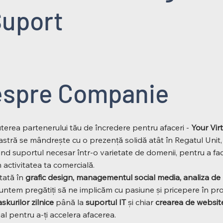
 Suport
spre Companie
erea partenerului tău de încredere pentru afaceri -
Your Vir
tră se mândrește cu o prezență solidă atât în Regatul Unit, c
nd suportul necesar într-o varietate de domenii, pentru a facil
 activitatea ta comercială.
tată în
grafic design, managementul social media, analiza d
suntem pregătiți să ne implicăm cu pasiune și pricepere în proi
skurilor zilnice
până la
suportul IT
și chiar
crearea de website
al pentru a-ți accelera afacerea.