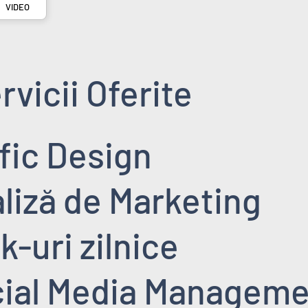
VIDEO
rvicii Oferite
afic Design
aliză de Marketing
k-uri zilnice
cial Media Managem