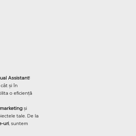
tual Assistant
!
ât și în
ita o eficiență
e marketing
și
ectele tale. De la
-uri
, suntem