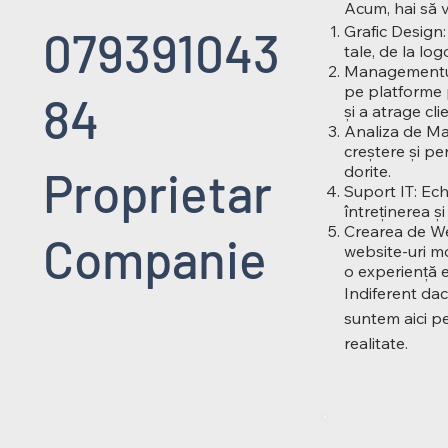
Acum, hai să 
Grafic Design:
079391043
tale, de la lo
Managementul 
pe platforme 
84
și a atrage clie
Analiza de Mar
creștere și pe
dorite.
Proprietar
Suport IT: Ech
întreținerea și
Crearea de We
Companie
website-uri mo
o experiență ex
Indiferent dac
suntem aici pe
realitate.