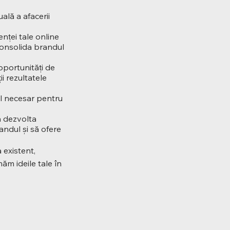
ală a afacerii
ței tale online
consolida brandul
oportunități de
ii rezultatele
tul necesar pentru
a dezvolta
andul și să ofere
 existent,
ăm ideile tale în