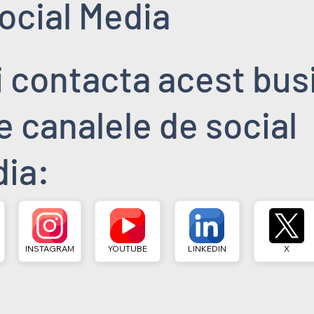
ocial Media
i contacta acest bus
pe canalele de social
ia:
INSTAGRAM
YOUTUBE
LINKEDIN
X