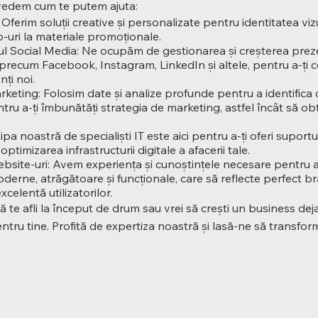
vedem cum te putem ajuta:
 Oferim soluții creative și personalizate pentru identitatea vizu
go-uri la materiale promoționale.
Social Media: Ne ocupăm de gestionarea și creșterea prezen
precum Facebook, Instagram, LinkedIn și altele, pentru a-ți 
nți noi.
keting: Folosim date și analize profunde pentru a identifica 
ntru a-ți îmbunătăți strategia de marketing, astfel încât să obț
ipa noastră de specialiști IT este aici pentru a-ți oferi supor
 optimizarea infrastructurii digitale a afacerii tale.
bsite-uri: Avem experiența și cunoștințele necesare pentru 
derne, atrăgătoare și funcționale, care să reflecte perfect br
celentă utilizatorilor.
ă te afli la început de drum sau vrei să crești un business deja
ntru tine. Profită de expertiza noastră și lasă-ne să transform