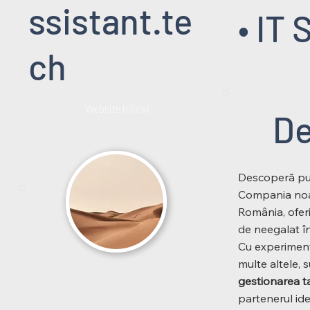
ssistant.te
• IT
ch
Website (click)
De
Descoperă put
Compania noas
România, oferi
de neegalat în
Cu experimen
multe altele, 
gestionarea ta
partenerul ide