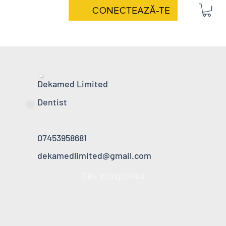
CONECTEAZĂ-TE
Dekamed Limited
Dentist
07453958681
dekamedlimited@gmail.com
Site indisponibil