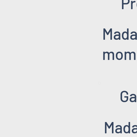
Pr
Mada
mom
Ga
Mada