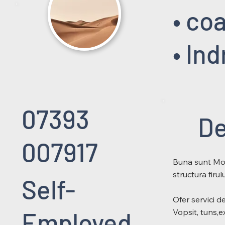
• co
• In
07393
De
007917
Buna sunt Mobi
structura firu
Self-
Ofer servici d
Vopsit, tuns,e
Employed