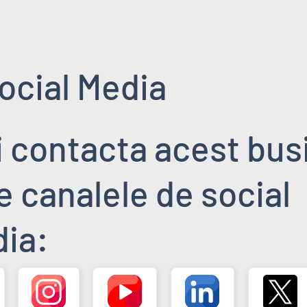
ocial Media
i contacta acest bus
pe canalele de social
ia: