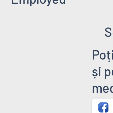
S
Poț
și 
med