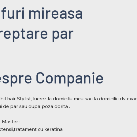
afuri mireasa
dreptare par
spre Companie
l hair Stylist, lucrez la domiciliu meu sau la domiciliu dv exact
lui de par sau dupa poza dorita .
e Master :
xtensii,tratament cu keratina