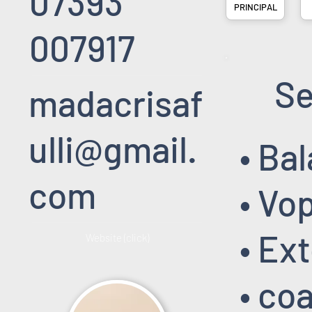
07393
PRINCIPAL
007917
Se
madacrisaf
ulli@gmail.
• Ba
com
• Vo
• Ex
Website (click)
• coa