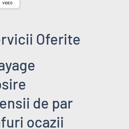
VIDEO
rvicii Oferite
layage
psire
tensii de par
furi ocazii