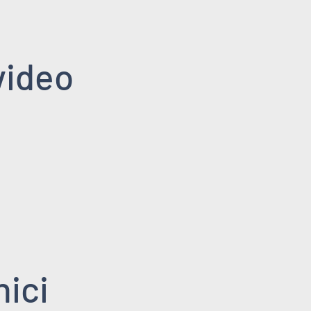
video
nici