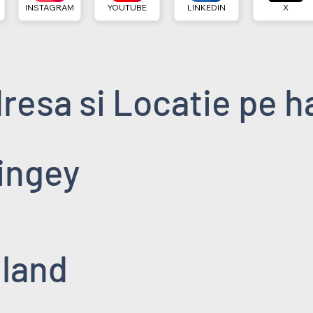
INSTAGRAM
YOUTUBE
LINKEDIN
X
resa si Locatie pe h
ingey
land