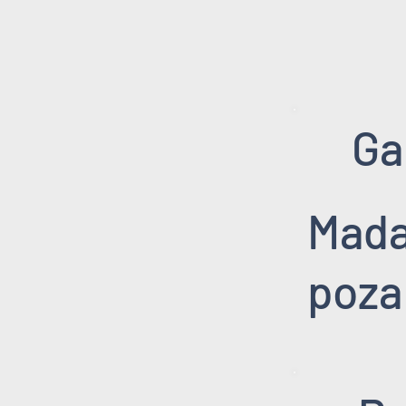
Ga
Mada
poz