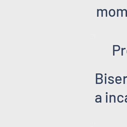
mom
Pr
Biser
a in