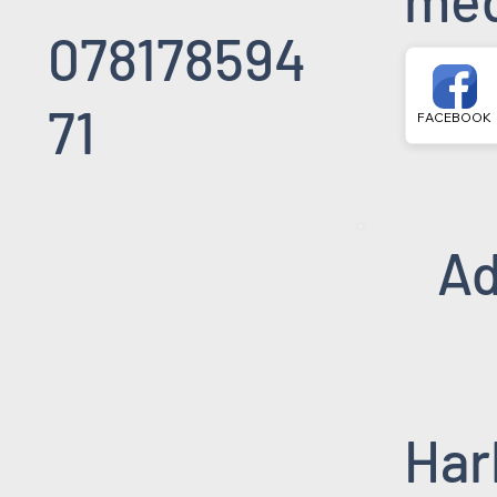
078178594
71
FACEBOOK
Ad
Har