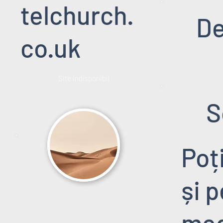
telchurch.
De
co.uk
Site indisponibil
S
Poț
și 
med