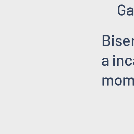
Ga
Bise
a inc
mom