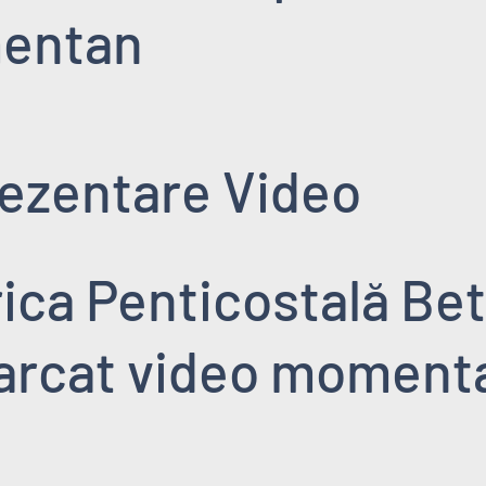
entan
ezentare Video
ica Penticostală Bet
carcat video moment