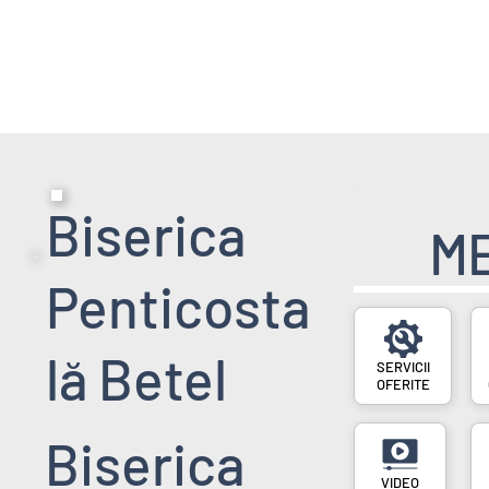
HOME PAGE
SERVICII
EVENIMENT
Biserica
M
Penticosta
lă Betel
SERVICII
OFERITE
Biserica
VIDEO