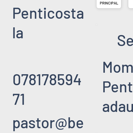
PRINCIPAL
Penticosta
la
Se
Mome
078178594
Pent
71
adau
pastor@be