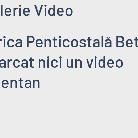
lerie Video
rica Penticostală Bet
arcat nici un video
entan