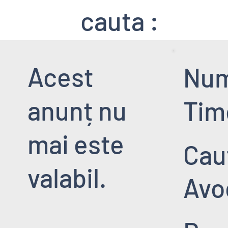
cauta :
Acest
Nu
anunț nu
Tim
mai este
Cau
valabil.
Avo