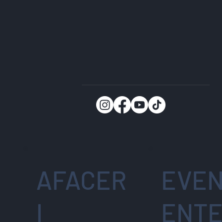
AFACER
EVEN
I
ENT