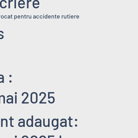
criere
vocat pentru accidente rutiere
s
 :
mai 2025
nt adaugat: