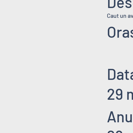
Des
Caut un a
Ora
Data
29 
Anu