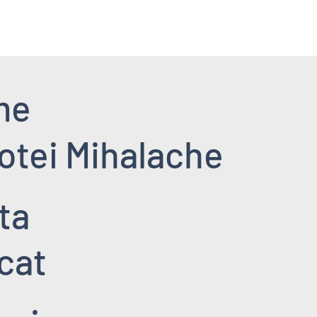
me
otei Mihalache
ta
cat