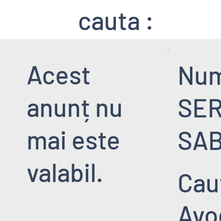
cauta :
Acest
Nu
anunț nu
SE
mai este
SA
valabil.
Cau
Avo