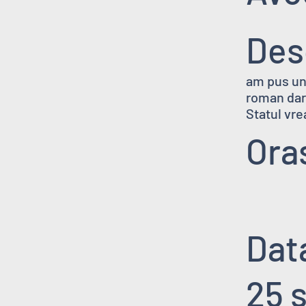
Des
am pus un
roman dar
Statul vre
Ora
Data
25 