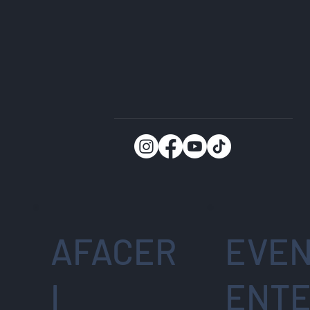
AFACER
EVEN
I
ENT