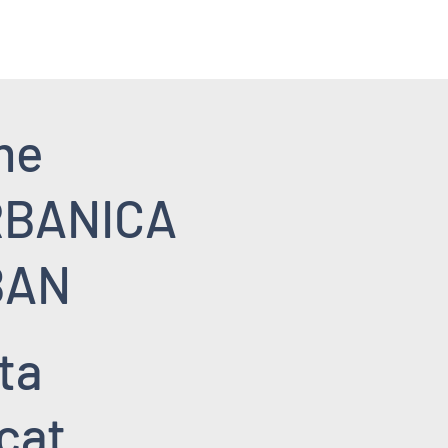
me
RBANICA
BAN
ta
cat