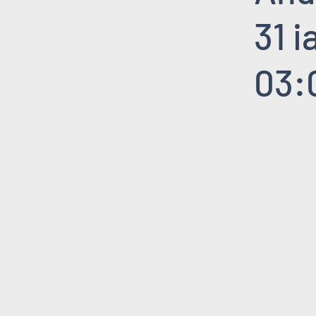
31 i
03: