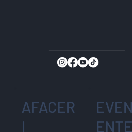
AFACER
EVEN
I
ENT