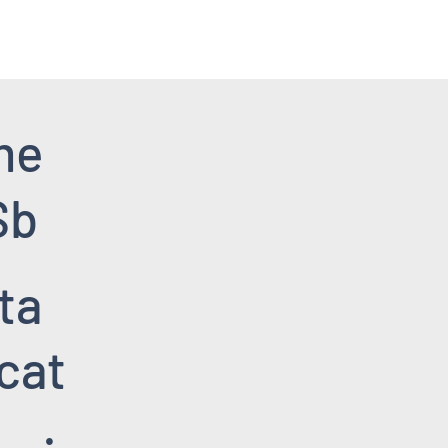
me
Sb
ta
cat