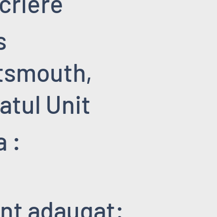
criere
s
tsmouth,
atul Unit
 :
nt adaugat: