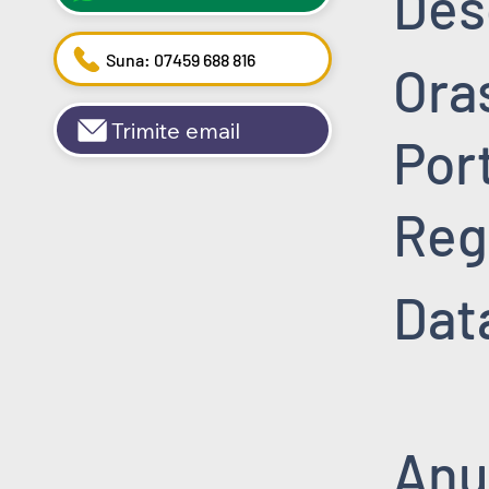
Des
Suna: 07459 688 816
Ora
Trimite email
Por
Reg
Data
Anu