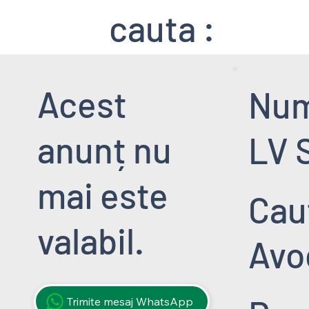
cauta :
Acest
Nu
anunț nu
LV 
mai este
Cau
valabil.
Avo