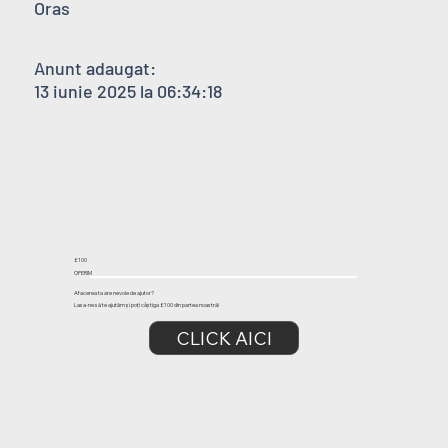
Oras
Anunt adaugat:
13 iunie 2025 la 06:34:18
£100
OFERIM
Afacerea ta are nevoie de ajutor?
Lasa-ne să te ajutăm și poți câștiga £100 din partea noastră!
CLICK AICI