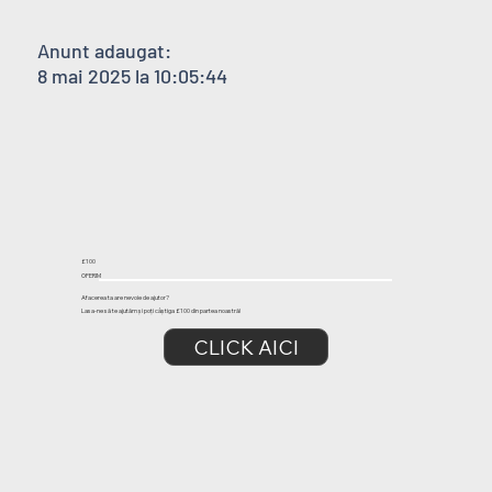
Anunt adaugat:
8 mai 2025 la 10:05:44
£100
OFERIM
Afacerea ta are nevoie de ajutor?
Lasa-ne să te ajutăm și poți câștiga £100 din partea noastră!
CLICK AICI